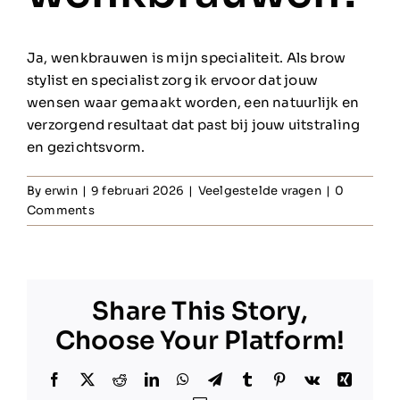
Ja, wenkbrauwen is mijn specialiteit. Als brow
stylist en specialist zorg ik ervoor dat jouw
wensen waar gemaakt worden, een natuurlijk en
verzorgend resultaat dat past bij jouw uitstraling
en gezichtsvorm.
By
erwin
|
9 februari 2026
|
Veelgestelde vragen
|
0
Comments
Share This Story,
Choose Your Platform!
Facebook
X
Reddit
LinkedIn
WhatsApp
Telegram
Tumblr
Pinterest
Vk
Xing