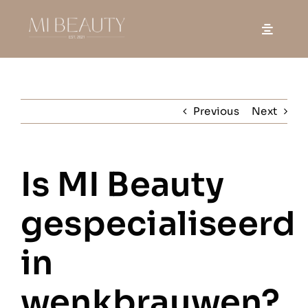
Skip
to
content
Previous
Next
Is MI Beauty
gespecialiseerd
in
wenkbrauwen?