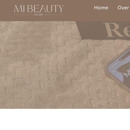
Skip
Home
Over 
to
content