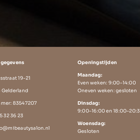
tgegevens
Openingstijden
Maandag:
sstraat 19-21
Even weken: 9:00–14:00
 Gelderland
Oneven weken: gesloten
mer: 83547207
Dinsdag:
9:00–16:00 en 18:00–20:
5 32 36 23
Woensdag:
fo@mibeautysalon.nl
Gesloten