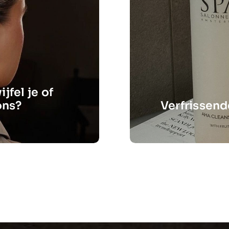
jfel je of
ons?
Verfrissen