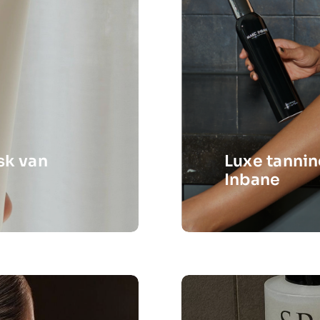
sk van
Luxe tanni
Inbane