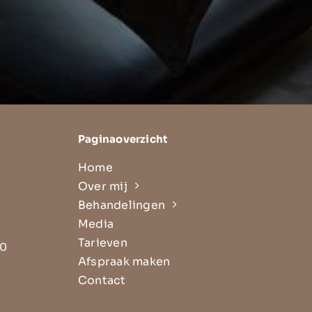
Paginaoverzicht
Home
Over mij
Behandelingen
Media
Tarieven
30
Afspraak maken
Contact