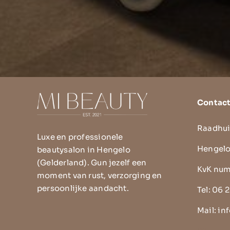
Contac
Raadhui
Luxe en professionele
Hengelo
beautysalon in Hengelo
(Gelderland). Gun jezelf een
KvK num
moment van rust, verzorging en
persoonlijke aandacht.
Tel:
06 2
Mail:
in