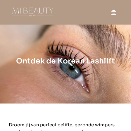
Skip
to
content
Ontdek de Korean Lashlift
Droom jij van perfect gelifte, gezonde wimpers