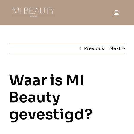
Skip
to
content
Previous
Next
Waar is MI
Beauty
gevestigd?