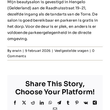
Mijn beautysalon is gevestigd in Hengelo
(Gelderland) aan de Raadhuisstraat 19-21,
dezelfde ingang als de tandarts van de Torre. De
salon is goed bereikbaar en parkeren is gratis in
het dorp. Voor de deur is er plek, en anders is er
voldoende parkeergelegenheid in de directe
omgeving.
By
erwin
|
9 februari 2026
|
Veelgestelde vragen
|
0
Comments
Share This Story,
Choose Your Platform!
Facebook
X
Reddit
LinkedIn
WhatsApp
Telegram
Tumblr
Pinterest
Vk
Xing
Email