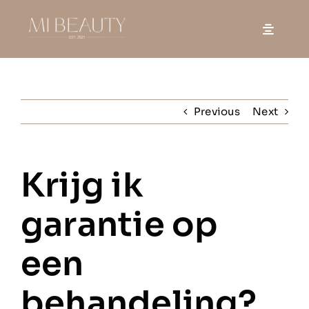
Skip
to
content
Previous
Next
Krijg ik
garantie op
een
behandeling?